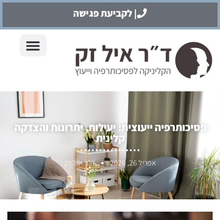
| לקביעת פגישה
פסיכותרפיה ייעוצית: יעילות, יתרונות והצדקה
קלינית
אפריל 26, 2026
ד״ר איל זק