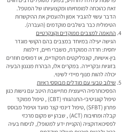
פרשנות עלולה להרתיע, בפועל מטופלים רבים חווים
זאת כהוכחה למומחיותו ומקצועיותו של המטפל.
הדבר עשוי להגביר אמון ולהעמיק את ההיקשרות
הטיפולית כבר בשלבים מוקדמים (העברה).
התאמה למצבים ממוקדים וקונקרטיים
הגישה יעילה במיוחד במצבים בהם הקושי מוגדר
יחסית: חרדה ממוקדת, משברי חיים, דילמות
בין-אישיות, קונפליקטים תפקודיים, או דפוסים חוזרים
בזוגיות ובקריירה. במקרים אלו, הבהרת מנגנון הבעיה
יכולה להוות מנוף מיידי לשינוי.
שילוב טבעי עם מודלים מבוססי ראיות
הפסיכותרפיה הייעוצית מתיישבת היטב עם גישות כגון
טיפול קוגניטיבי-התנהגותי (CBT) , טיפול ממוקד
פתרון (SFBT) ,טיפול דינמי קצר מועד וטיפול מבוסס
קבלה ומחויבות (ACT) , שבהן יש מקום מרכזי
לפסיכואדוקציה (הקניית ידע למטופל), לניסוח בעיה